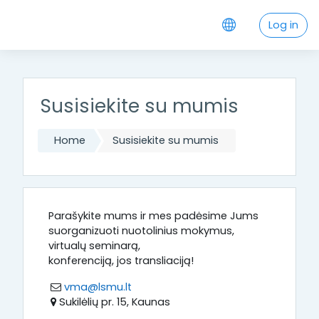
;
Skip to main content
Log in
Susisiekite su mumis
Home
Susisiekite su mumis
Parašykite mums ir mes padėsime Jums
suorganizuoti nuotolinius mokymus,
virtualų seminarą,
konferenciją, jos transliaciją!
vma@lsmu.lt
Sukilėlių pr. 15, Kaunas